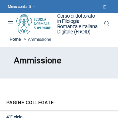
Vai ai contenuti
Vai al menu di navigazione
Vai al footer
Menu contatti
IT
SELEZIO
Corso di dottorato
in Filologia
Romanza e Italiana
Digitale (FROID)
Home
>
Ammissione
Ammissione
PAGINE COLLEGATE
41° ciclo