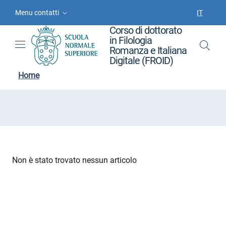
Vai ai contenuti
Vai al menu di navigazione
Vai al footer
Menu contatti
IT
SELEZIO
Corso di dottorato
in Filologia
Romanza e Italiana
Digitale (FROID)
Home
Non è stato trovato nessun articolo