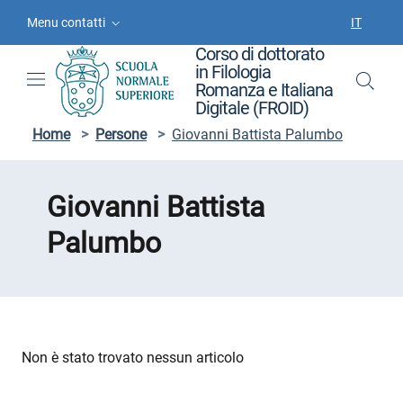
Vai ai contenuti
Vai al menu di navigazione
Vai al footer
Menu contatti
IT
SELEZIO
Corso di dottorato
in Filologia
Romanza e Italiana
Digitale (FROID)
Home
>
Persone
>
Giovanni Battista Palumbo
Giovanni Battista
Palumbo
Non è stato trovato nessun articolo