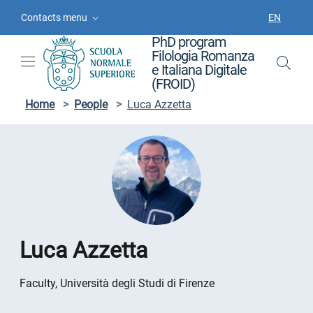
Skip to contents
Skip to main navigation
Skip to footer
Contacts menu
EN
LANGUAGE
PhD program
Filologia Romanza
e Italiana Digitale
(FROID)
Home
>
People
>
Luca Azzetta
Luca Azzetta
Faculty, Università degli Studi di Firenze