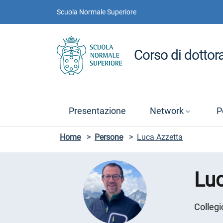
Vai ai contenuti
Vai al menu di navigazione
Vai al footer
Scuola Normale Superiore
Corso di dottora
Presentazione
Network
P
Home
>
Persone
>
Luca Azzetta
Luc
Collegi