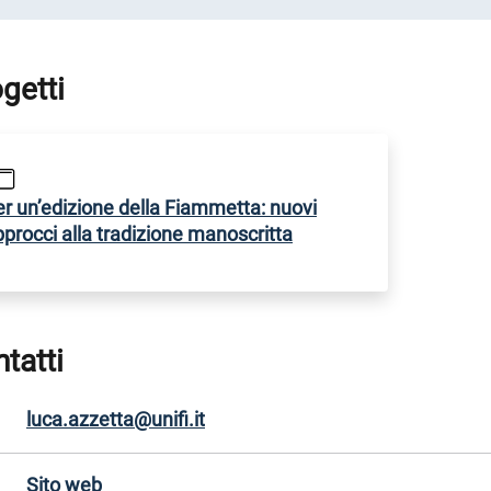
getti
er un’edizione della Fiammetta: nuovi
procci alla tradizione manoscritta
tatti
luca.azzetta@unifi.it
Sito web