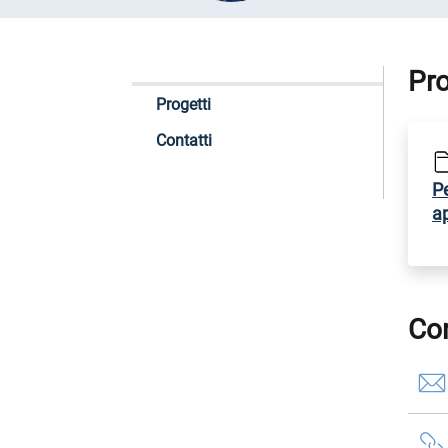
Pro
Progetti
Contatti
P
ap
Con