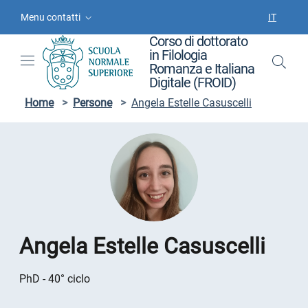
Vai ai contenuti
Vai al menu di navigazione
Vai al footer
Menu contatti
IT
SELEZIO
Corso di dottorato
in Filologia
Romanza e Italiana
Digitale (FROID)
Home
>
Persone
>
Angela Estelle Casuscelli
Angela Estelle Casuscelli
PhD - 40° ciclo