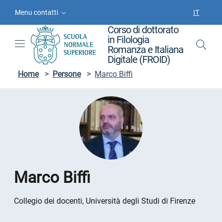
Vai ai contenuti
Vai al menu di navigazione
Vai al footer
Menu contatti
IT
SELEZIO
Corso di dottorato
in Filologia
Romanza e Italiana
Digitale (FROID)
Home
>
Persone
>
Marco Biffi
Marco Biffi
Collegio dei docenti, Università degli Studi di Firenze