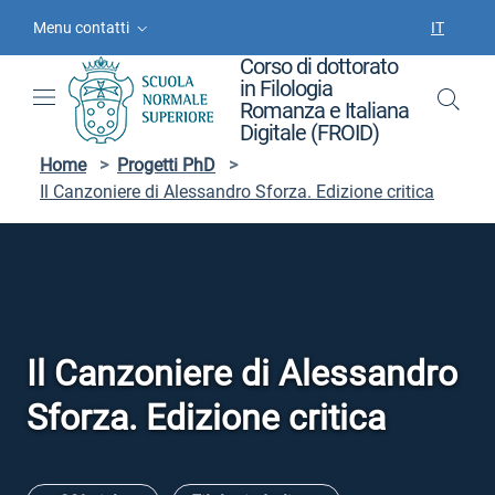
Vai ai contenuti
Vai al menu di navigazione
Vai al footer
Menu contatti
IT
SELEZIO
Corso di dottorato
in Filologia
Romanza e Italiana
Digitale (FROID)
Home
>
Progetti PhD
>
Il Canzoniere di Alessandro Sforza. Edizione critica
Il Canzoniere di Alessandro
Sforza. Edizione critica