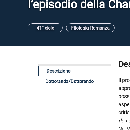
l’episodio della Cha
41° ciclo
Filologia Romanza
Des
Descrizione
Il pr
Dottoranda/Dottorando
appr
possi
aspet
criti
de La
(A. 