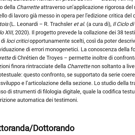
o della
Charrette
attraverso un’applicazione rigorosa de
lo di lavoro già messo in opera per l’edizione critica del 
tois
(L. Leonardi – R. Trachsler
et al
. (a cura di),
Il Ciclo 
o XIII,
2020). Il progetto prevede la collazione dei 38 tes
 di
loci critici
opportunamente scelti, così da poter descrive
ividuazione di errori monogenetici. La conoscenza della f
rette
di Chrétien de Troyes – permette inoltre di confronta
ioni finora rintracciate della
Charrette
non soltanto a liv
testuale: questo confronto, se supportato da serie coeren
 sviluppo e l’articolazione della sezione. Lo studio della 
uso di strumenti di filologia digitale, quale la codifica test
rizione automatica dei testimoni.
ttoranda/Dottorando