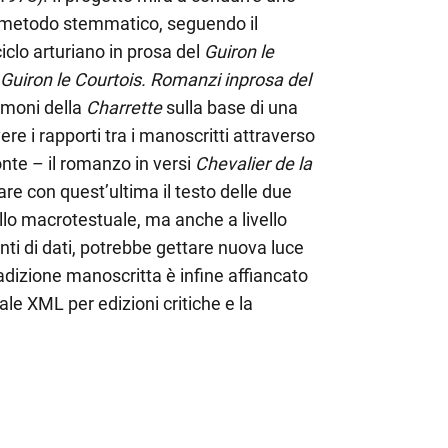
l metodo stemmatico, seguendo il
ciclo arturiano in prosa del
Guiron le
di Guiron le Courtois. Romanzi in
prosa del
timoni della
Charrette
sulla base di una
re i rapporti tra i manoscritti attraverso
onte – il romanzo in versi
Chevalier de la
re con quest’ultima il testo delle due
ello macrotestuale, ma anche a livello
ti di dati, potrebbe gettare nuova luce
tradizione manoscritta è infine affiancato
uale XML per edizioni critiche e la