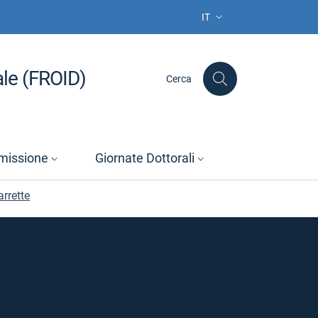
IT
SELEZIONE LINGUA: LIN
ale (FROID)
Cerca
issione
Giornate Dottorali
arrette