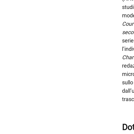
studi
model
Cour
secol
serie
l’ind
Char
redaz
micro
sullo
dall’
trasc
Do