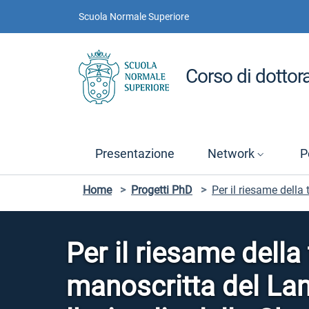
Vai ai contenuti
Vai al menu di navigazione
Vai al footer
Scuola Normale Superiore
Corso di dottora
Presentazione
Network
P
Home
>
Progetti PhD
>
Per il riesame della
Per il riesame della
manoscritta del Lan