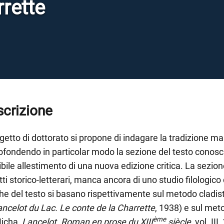
rrette
crizione
ogetto di dottorato si propone di indagare la tradizione m
ofondendo in particolar modo la sezione del testo conos
bile allestimento di una nuova edizione critica. La sezion
ti storico-letterari, manca ancora di uno studio filologico
che del testo si basano rispettivamente sul metodo cladis
ncelot du Lac. Le conte de la Charrette
, 1938) e sul met
ème
Micha,
Lancelot. Roman en prose du XIII
siècle
, vol. II