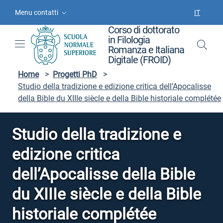
Vai ai contenuti
Vai al menu di navigazione
Vai al footer
Menu contatti
IT
SELEZIO
Corso di dottorato
in Filologia
Romanza e Italiana
Digitale (FROID)
Home
>
Progetti PhD
>
Studio della tradizione e edizione critica dell’Apocalisse
della Bible du XIIIe siècle e della Bible historiale complétée
Studio della tradizione e
edizione critica
dell’Apocalisse della Bible
du XIIIe siècle e della Bible
historiale complétée