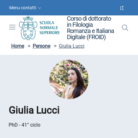
Vai ai contenuti
Vai al menu di navigazione
Vai al footer
Menu contatti
IT
SELEZIO
Corso di dottorato
in Filologia
Romanza e Italiana
Digitale (FROID)
Home
>
Persone
>
Giulia Lucci
Giulia Lucci
PhD - 41° ciclo